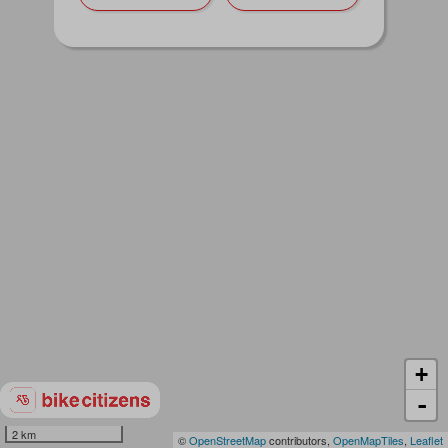
+
-
2 km
©
OpenStreetMap
contributors,
OpenMapTiles
,
Leaflet