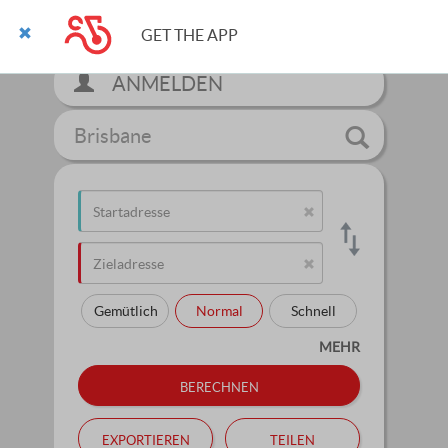
GET THE APP
ANMELDEN
Brisbane
Gemütlich
Normal
Schnell
MEHR
berechnen
exportieren
teilen