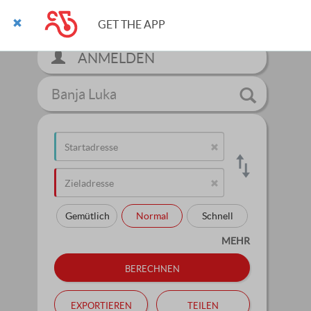
GET THE APP
ANMELDEN
Banja Luka
Gemütlich
Normal
Schnell
MEHR
berechnen
exportieren
teilen