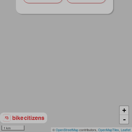
+
-
1 km
©
OpenStreetMap
contributors,
OpenMapTiles
,
Leaflet