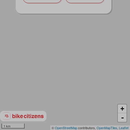
+
-
1 km
©
OpenStreetMap
contributors,
OpenMapTiles
,
Leaflet