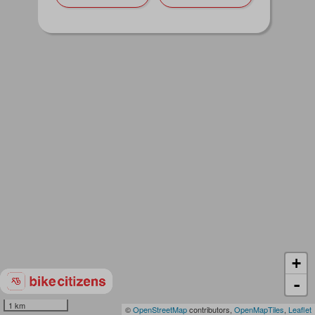
+
-
1 km
©
OpenStreetMap
contributors,
OpenMapTiles
,
Leaflet