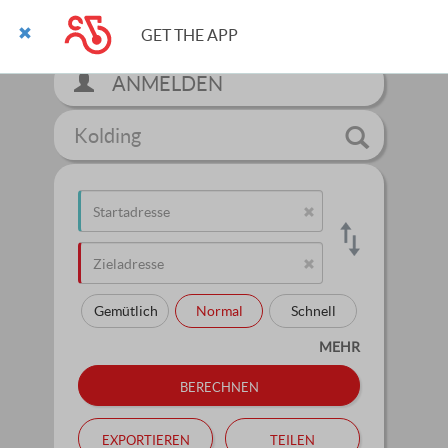
GET THE APP
ANMELDEN
Kolding
Gemütlich
Normal
Schnell
MEHR
berechnen
exportieren
teilen