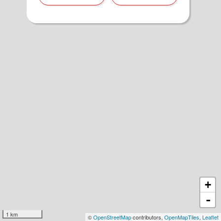
+
-
1 km
©
OpenStreetMap
contributors,
OpenMapTiles
,
Leaflet