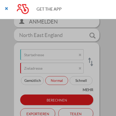
GET THE APP
ANMELDEN
North East England
Gemütlich
Normal
Schnell
MEHR
berechnen
exportieren
teilen