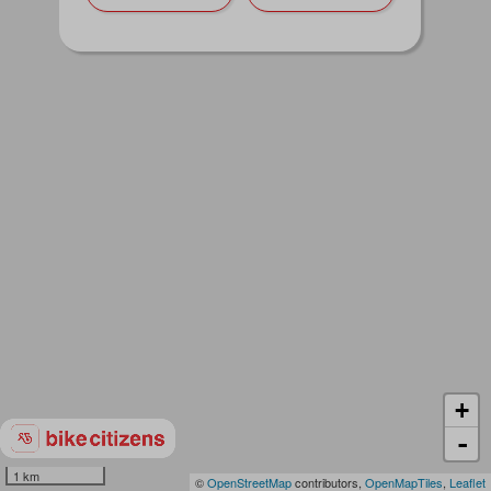
+
-
1 km
©
OpenStreetMap
contributors,
OpenMapTiles
,
Leaflet