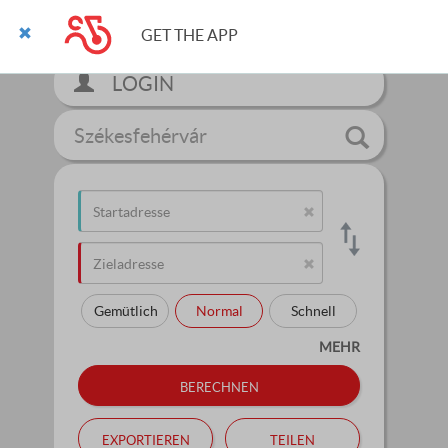
GET THE APP
LOGIN
Székesfehérvár
Gemütlich
Normal
Schnell
MEHR
berechnen
exportieren
teilen