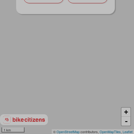
+
-
1 km
©
OpenStreetMap
contributors,
OpenMapTiles
,
Leaflet