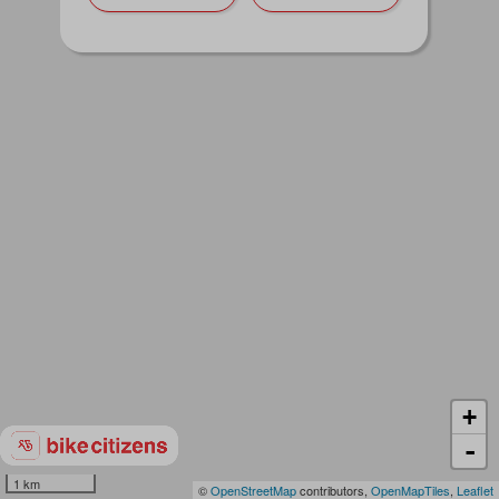
+
-
1 km
©
OpenStreetMap
contributors,
OpenMapTiles
,
Leaflet