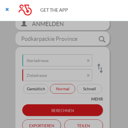
GET THE APP
ANMELDEN
Podkarpackie Province
Gemütlich
Normal
Schnell
MEHR
berechnen
exportieren
teilen