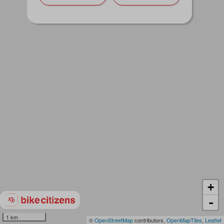
+
-
1 km
©
OpenStreetMap
contributors,
OpenMapTiles
,
Leaflet