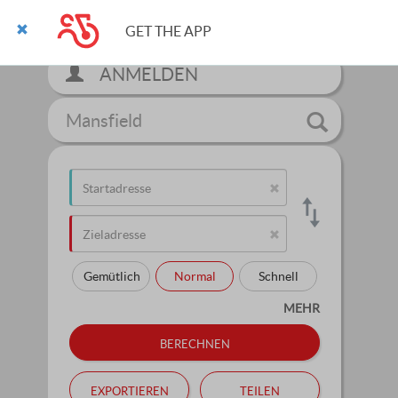
GET THE APP
ANMELDEN
Mansfield
Gemütlich
Normal
Schnell
MEHR
berechnen
exportieren
teilen