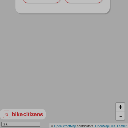
+
-
2 km
©
OpenStreetMap
contributors,
OpenMapTiles
,
Leaflet