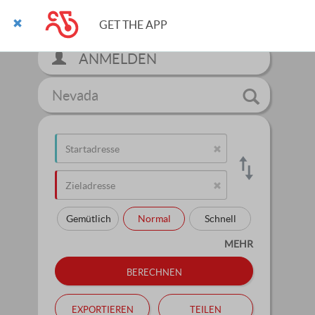
GET THE APP
ANMELDEN
Nevada
Gemütlich
Normal
Schnell
MEHR
berechnen
exportieren
teilen